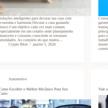
Soluções inteligentes para decorar sua casa com
Consu
economia e harmonia Decorar a casa gastando
garant
pouco é um objetivo cada vez mais comum,
trans
especialmente em um cenário onde planejamento
princi
financeiro e consumo consciente se tornaram
para o
prioridades. Ao contrário do que muitos…
trabal
Crypto Blod
janeiro 5, 2026
moment
corre
Automotivo
Como Escolher o Melhor Mecânico Para Seu
Vale 
Carro