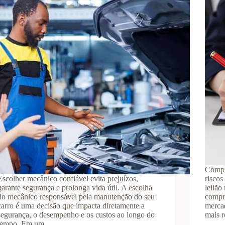
Compr
Escolher mecânico confiável evita prejuízos,
risco
garante segurança e prolonga vida útil. A escolha
leilão
do mecânico responsável pela manutenção do seu
compr
carro é uma decisão que impacta diretamente a
mercad
segurança, o desempenho e os custos ao longo do
mais r
tempo. Em um…