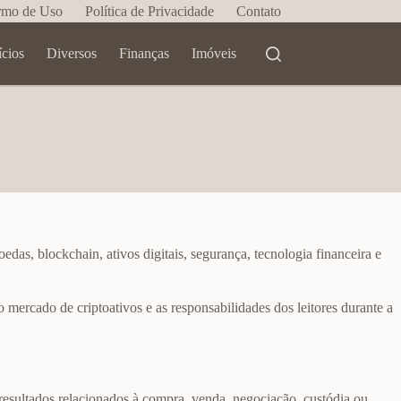
rmo de Uso
Política de Privacidade
Contato
ícios
Diversos
Finanças
Imóveis
edas, blockchain, ativos digitais, segurança, tecnologia financeira e
o mercado de criptoativos e as responsabilidades dos leitores durante a
e resultados relacionados à compra, venda, negociação, custódia ou