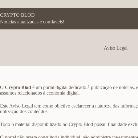
Pular
para
o
CRYPTO BLOD
conteúdo
Notícias atualizadas e confiáveis!
Aviso Legal
O
Crypto Blod
é um portal digital dedicado à publicação de notícias, 
assuntos relacionados à economia digital.
Este Aviso Legal tem como objetivo esclarecer a natureza das informaçõe
utilização dos conteúdos.
Todo o material disponibilizado no Crypto Blod possui finalidade excl
O portal não presta consultoria individual, não administra investiment