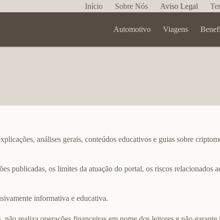
Início
Sobre Nós
Aviso Legal
Te
Automotivo
Viagens
Benef
explicações, análises gerais, conteúdos educativos e guias sobre criptomo
s publicadas, os limites da atuação do portal, os riscos relacionados a
usivamente informativa e educativa.
os, não realiza operações financeiras em nome dos leitores e não garant