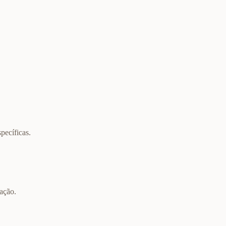
pecíficas.
iação.