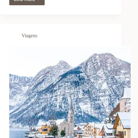
Como
Organizar
Viagens
Internacionais
de
Última
Viagens
Hora
Sem
Comprometer
o
Orçamento