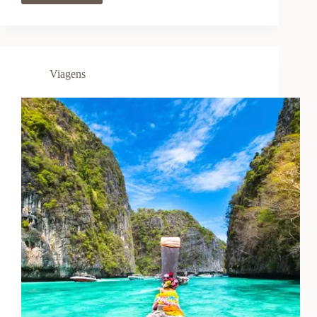
Internacional
Barata:
Dicas
Inteligentes
para
Viagens
Gastar
Menos
e
Aproveitar
Mais