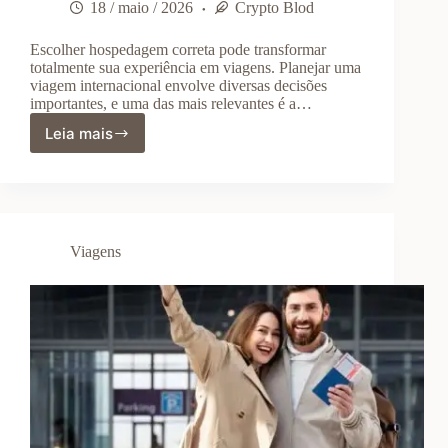
18 / maio / 2026
Crypto Blod
Escolher hospedagem correta pode transformar
totalmente sua experiência em viagens. Planejar uma
viagem internacional envolve diversas decisões
importantes, e uma das mais relevantes é a…
Leia mais
Como
Escolher
Hospedagem
em
Viagens
Internacionais:
Viagens
Guia
Completo
para
Fazer
a
Melhor
Escolha