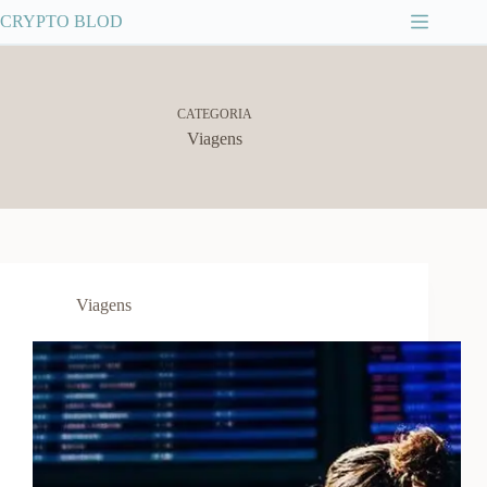
Pular
CRYPTO BLOD
para
o
conteúdo
CATEGORIA
Viagens
Viagens