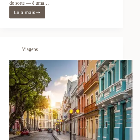
de sorte — é uma…
Leia mais
Como
Encontrar
Passagens
Aéreas
Baratas
Todos
Viagens
os
Meses