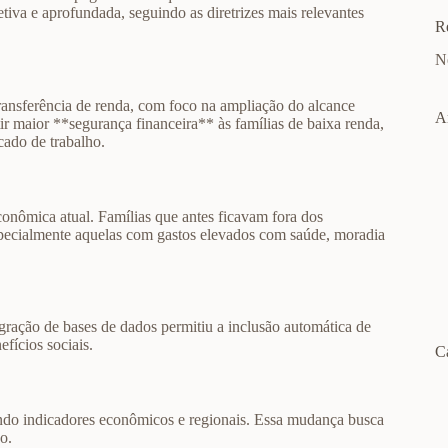
etiva e aprofundada, seguindo as diretrizes mais relevantes
R
N
ansferência de renda, com foco na ampliação do alcance
A
ntir maior **segurança financeira** às famílias de baixa renda,
ado de trabalho.
econômica atual. Famílias que antes ficavam fora dos
specialmente aquelas com gastos elevados com saúde, moradia
ração de bases de dados permitiu a inclusão automática de
efícios sociais.
C
rando indicadores econômicos e regionais. Essa mudança busca
o.