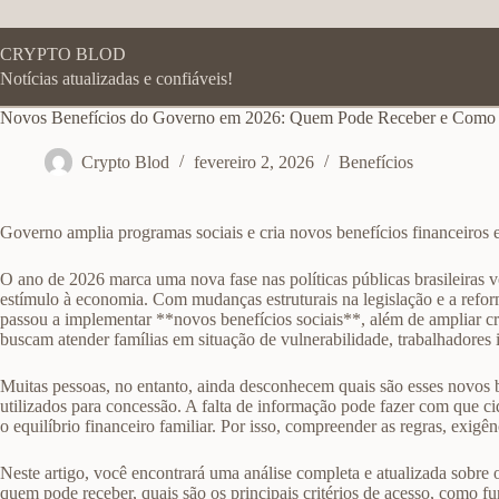
Pular
para
o
CRYPTO BLOD
conteúdo
Notícias atualizadas e confiáveis!
Novos Benefícios do Governo em 2026: Quem Pode Receber e Como S
Crypto Blod
fevereiro 2, 2026
Benefícios
Governo amplia programas sociais e cria novos benefícios financeiros
O ano de 2026 marca uma nova fase nas políticas públicas brasileiras vo
estímulo à economia. Com mudanças estruturais na legislação e a refo
passou a implementar **novos benefícios sociais**, além de ampliar cri
buscam atender famílias em situação de vulnerabilidade, trabalhadores 
Muitas pessoas, no entanto, ainda desconhecem quais são esses novos be
utilizados para concessão. A falta de informação pode fazer com que ci
o equilíbrio financeiro familiar. Por isso, compreender as regras, exigê
Neste artigo, você encontrará uma análise completa e atualizada sobr
quem pode receber, quais são os principais critérios de acesso, como 