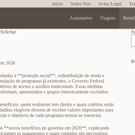
Início
Sobre Nós
Aviso Legal
Te
Automotivo
Viagens
Benef
olicitar
P
R
 em 2026
ltadas à **proteção social**, redistribuição de renda e
rmulação de programas já existentes, o Governo Federal
térios de acesso a auxílios tradicionais. Essas medidas
informais, aposentados e grupos historicamente excluídos.
nefícios, quem realmente tem direito e quais critérios serão
dadãos elegíveis deixem de receber valores importantes para
ncias e objetivos de cada programa tornou-se essencial.
e os **novos benefícios do governo em 2026**, explicando
funcionam os pagamentos e quais cuidados são necessários