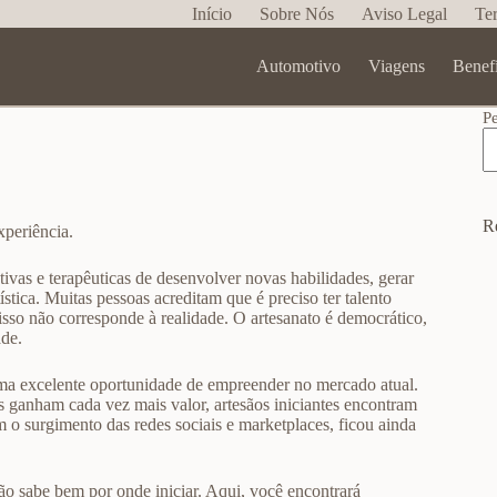
Início
Sobre Nós
Aviso Legal
Te
Automotivo
Viagens
Benef
P
R
xperiência.
tivas e terapêuticas de desenvolver novas habilidades, gerar
tica. Muitas pessoas acreditam que é preciso ter talento
isso não corresponde à realidade. O artesanato é democrático,
ade.
uma excelente oportunidade de empreender no mercado atual.
 ganham cada vez mais valor, artesãos iniciantes encontram
 surgimento das redes sociais e marketplaces, ficou ainda
ão sabe bem por onde iniciar. Aqui, você encontrará