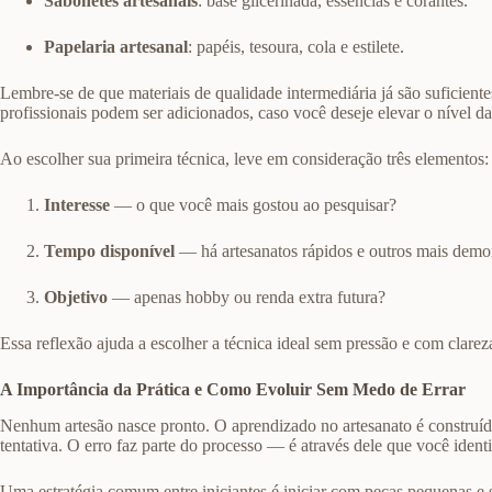
Sabonetes artesanais
: base glicerinada, essências e corantes.
Papelaria artesanal
: papéis, tesoura, cola e estilete.
Lembre-se de que materiais de qualidade intermediária já são suficient
profissionais podem ser adicionados, caso você deseje elevar o nível d
Ao escolher sua primeira técnica, leve em consideração três elementos:
Interesse
— o que você mais gostou ao pesquisar?
Tempo disponível
— há artesanatos rápidos e outros mais demo
Objetivo
— apenas hobby ou renda extra futura?
Essa reflexão ajuda a escolher a técnica ideal sem pressão e com clarez
A Importância da Prática e Como Evoluir Sem Medo de Errar
Nenhum artesão nasce pronto. O aprendizado no artesanato é construído
tentativa. O erro faz parte do processo — é através dele que você identi
Uma estratégia comum entre iniciantes é iniciar com peças pequenas e s