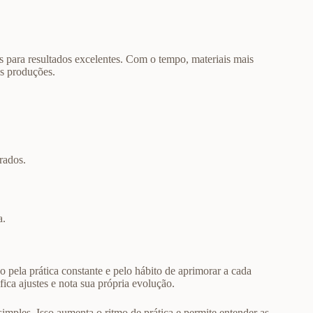
es para resultados excelentes. Com o tempo, materiais mais
as produções.
rados.
a.
 pela prática constante e pelo hábito de aprimorar a cada
fica ajustes e nota sua própria evolução.
imples. Isso aumenta o ritmo de prática e permite entender as