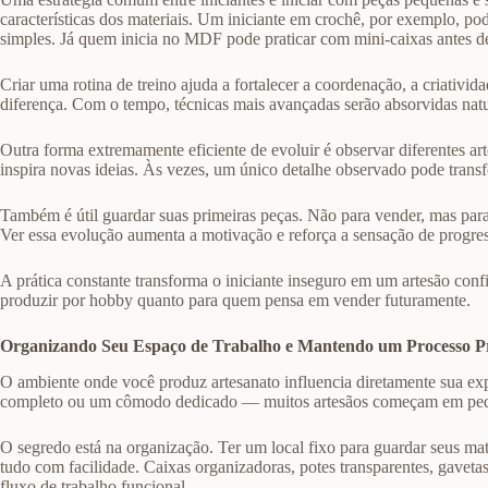
características dos materiais. Um iniciante em crochê, por exemplo, 
simples. Já quem inicia no MDF pode praticar com mini-caixas antes de
Criar uma rotina de treino ajuda a fortalecer a coordenação, a criativi
diferença. Com o tempo, técnicas mais avançadas serão absorvidas nat
Outra forma extremamente eficiente de evoluir é observar diferentes ar
inspira novas ideias. Às vezes, um único detalhe observado pode transf
Também é útil guardar suas primeiras peças. Não para vender, mas pa
Ver essa evolução aumenta a motivação e reforça a sensação de progre
A prática constante transforma o iniciante inseguro em um artesão confi
produzir por hobby quanto para quem pensa em vender futuramente.
Organizando Seu Espaço de Trabalho e Mantendo um Processo P
O ambiente onde você produz artesanato influencia diretamente sua expe
completo ou um cômodo dedicado — muitos artesãos começam em peque
O segredo está na organização. Ter um local fixo para guardar seus mat
tudo com facilidade. Caixas organizadoras, potes transparentes, gavetas
fluxo de trabalho funcional.