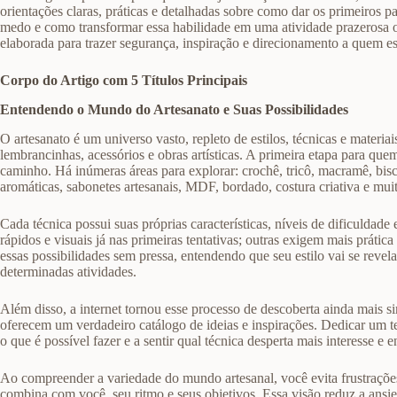
orientações claras, práticas e detalhadas sobre como dar os primeiros p
medo e como transformar essa habilidade em uma atividade prazerosa 
elaborada para trazer segurança, inspiração e direcionamento a quem e
Corpo do Artigo com 5 Títulos Principais
Entendendo o Mundo do Artesanato e Suas Possibilidades
O artesanato é um universo vasto, repleto de estilos, técnicas e materiai
lembrancinhas, acessórios e obras artísticas. A primeira etapa para qu
caminho. Há inúmeras áreas para explorar: crochê, tricô, macramê, biscu
aromáticas, sabonetes artesanais, MDF, bordado, costura criativa e mui
Cada técnica possui suas próprias características, níveis de dificulda
rápidos e visuais já nas primeiras tentativas; outras exigem mais prática
essas possibilidades sem pressa, entendendo que seu estilo vai se revel
determinadas atividades.
Além disso, a internet tornou esse processo de descoberta ainda mais sim
oferecem um verdadeiro catálogo de ideias e inspirações. Dedicar um te
o que é possível fazer e a sentir qual técnica desperta mais interesse e 
Ao compreender a variedade do mundo artesanal, você evita frustrações
combina com você, seu ritmo e seus objetivos. Essa visão reduz a ansi