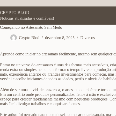
Pular
para
o
CRYPTO BLOD
conteúdo
Notícias atualizadas e confiáveis!
Começando no Artesanato Sem Medo
Crypto Blod
dezembro 8, 2025
Diversos
Aprenda como iniciar no artesanato facilmente, mesmo sem qualquer e
Entrar no universo do artesanato é uma das formas mais acessíveis, cria
renda extra ou simplesmente transformar o tempo livre em produção artís
nato, experiência anterior ou grandes investimentos para começar, mas 
versátil e acolhe iniciantes de todas as idades, perfis e níveis de habilid
Além de ser uma atividade prazerosa, o artesanato também se tornou 
Em um cenário onde produtos personalizados, feitos à mão e exclusivos
espaço para crescer rapidamente mesmo com pequenas produções. Com o
mais fácil divulgar trabalhos e conquistar clientes.
Este artigo foi pensado para quem deseja começar no artesanato, mas n