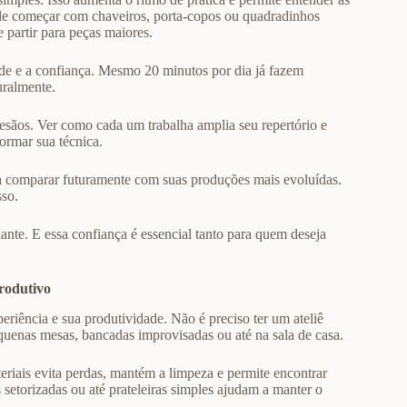
pode começar com chaveiros, porta-copos ou quadradinhos
 partir para peças maiores.
dade e a confiança. Mesmo 20 minutos por dia já fazem
uralmente.
tesãos. Ver como cada um trabalha amplia seu repertório e
ormar sua técnica.
ra comparar futuramente com suas produções mais evoluídas.
sso.
ante. E essa confiança é essencial tanto para quem deseja
rodutivo
riência e sua produtividade. Não é preciso ter um ateliê
nas mesas, bancadas improvisadas ou até na sala de casa.
eriais evita perdas, mantém a limpeza e permite encontrar
 setorizadas ou até prateleiras simples ajudam a manter o