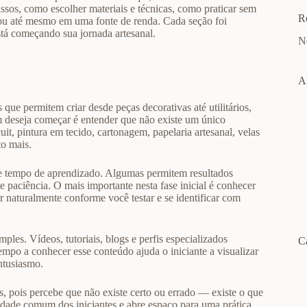
assos, como escolher materiais e técnicas, como praticar sem
R
ou até mesmo em uma fonte de renda. Cada seção foi
stá começando sua jornada artesanal.
N
A
s que permitem criar desde peças decorativas até utilitários,
em deseja começar é entender que não existe um único
it, pintura em tecido, cartonagem, papelaria artesanal, velas
to mais.
de e tempo de aprendizado. Algumas permitem resultados
 e paciência. O mais importante nesta fase inicial é conhecer
ar naturalmente conforme você testar e se identificar com
ples. Vídeos, tutoriais, blogs e perfis especializados
C
mpo a conhecer esse conteúdo ajuda o iniciante a visualizar
entusiasmo.
, pois percebe que não existe certo ou errado — existe o que
edade comum dos iniciantes e abre espaço para uma prática