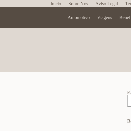
Início
Sobre Nós
Aviso Legal
Te
Automotivo
Viagens
Benef
P
R