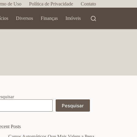
rmo de Uso
Política de Privacidade
Contato
ícios
Diversos
Finanças
Imóveis
esquisar
Pesquisar
ecent Posts
Carros Automáticos Que Mais Valem a Pena