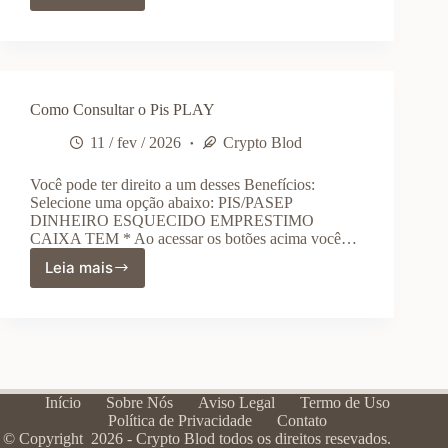
Consultar
o
Din
PLAY
Como Consultar o Pis PLAY
11 / fev / 2026
Crypto Blod
Você pode ter direito a um desses Benefícios:
Selecione uma opção abaixo: PIS/PASEP
DINHEIRO ESQUECIDO EMPRESTIMO
CAIXA TEM * Ao acessar os botões acima você…
Leia mais
Como
Consultar
o
Pis
PLAY
Início
Sobre Nós
Aviso Legal
Termo de Uso
Política de Privacidade
Contato
© Copyright 2026 - Crypto Blod todos os direitos resevados.