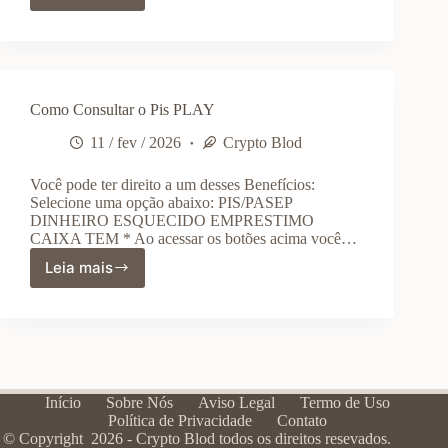
Consultar
o
Din
PLAY
Como Consultar o Pis PLAY
11 / fev / 2026
Crypto Blod
Você pode ter direito a um desses Benefícios:
Selecione uma opção abaixo: PIS/PASEP
DINHEIRO ESQUECIDO EMPRESTIMO
CAIXA TEM * Ao acessar os botões acima você…
Leia mais
Como
Consultar
o
Pis
PLAY
Início
Sobre Nós
Aviso Legal
Termo de Uso
Política de Privacidade
Contato
© Copyright 2026 - Crypto Blod todos os direitos resevados.