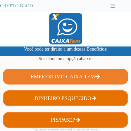
CRYPTO BLOD
Você pode ter direito a um desses Benefícios:
Selecione uma opção abaixo:
EMPRESTIMO CAIXA TEM
DINHEIRO ESQUECIDO
PIS/PASEP
* Ao acessar os botões acima você vai permancer no site!