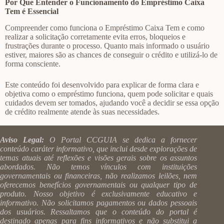
Por Que Entender o Funcionamento do Empréstimo Caixa
Tem é Essencial
Compreender como funciona o Empréstimo Caixa Tem e como
realizar a solicitação corretamente evita erros, bloqueios e
frustrações durante o processo. Quanto mais informado o usuário
estiver, maiores são as chances de conseguir o crédito e utilizá-lo de
forma consciente.
Este conteúdo foi desenvolvido para explicar de forma clara e
objetiva como o empréstimo funciona, quem pode solicitar e quais
cuidados devem ser tomados, ajudando você a decidir se essa opção
de crédito realmente atende às suas necessidades.
Aviso Legal:
O Portal CCGUIA se dedica a fornecer
conteúdo caráter informativo, que inclui desde explorações de
temas atuais até reflexões e visões gerais sobre os assuntos
abordados. Não temos vínculos com instituições
governamentais ou financeiras, não realizamos leilões, nem
oferecemos benefícios governamentais ou qualquer tipo de
produto. Nosso objetivo é exclusivamente educativo e
informativo. Não solicitamos pagamentos ou dados pessoais
dos usuários. Ressaltamos que o conteúdo do portal é
destinado apenas para fins informativos e não substitui a