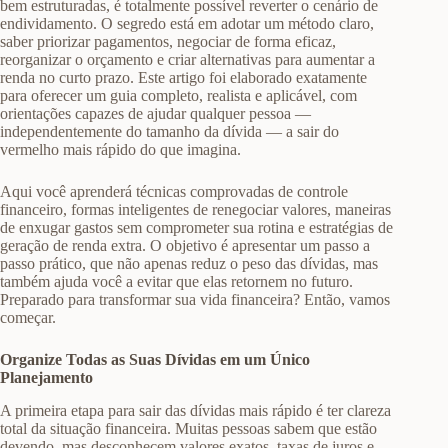
bem estruturadas, é totalmente possível reverter o cenário de
endividamento. O segredo está em adotar um método claro,
saber priorizar pagamentos, negociar de forma eficaz,
reorganizar o orçamento e criar alternativas para aumentar a
renda no curto prazo. Este artigo foi elaborado exatamente
para oferecer um guia completo, realista e aplicável, com
orientações capazes de ajudar qualquer pessoa —
independentemente do tamanho da dívida — a sair do
vermelho mais rápido do que imagina.
Aqui você aprenderá técnicas comprovadas de controle
financeiro, formas inteligentes de renegociar valores, maneiras
de enxugar gastos sem comprometer sua rotina e estratégias de
geração de renda extra. O objetivo é apresentar um passo a
passo prático, que não apenas reduz o peso das dívidas, mas
também ajuda você a evitar que elas retornem no futuro.
Preparado para transformar sua vida financeira? Então, vamos
começar.
Organize Todas as Suas Dívidas em um Único
Planejamento
A primeira etapa para sair das dívidas mais rápido é ter clareza
total da situação financeira. Muitas pessoas sabem que estão
devendo, mas desconhecem valores exatos, taxas de juros e